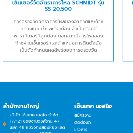
เซ็นเซอร์วัดอัตราการไหล SCHMIDT รุ่น
SS 20.500
การตรวจวัดอัตราการไหลของอากาศและก๊าซ
อย่างแม่นยำและต่อเนื่อง จำเป็นต้องมี
พารามิเตอร์ที่ถูกต้อง นอกจากนี้การไหลของ
ก๊าซผ่านเซ็นเซอร์ และตำแหน่งการติดตั้งยัง
เป็นตัวกำหนดผลลัพธ์ของการตรวจวัด
สำนักงานใหญ่
เอ็นเทค เอสไอ
บริษัท เอ็นเทค เอสไอ จำกัด
สมัครงาน
17/121 ซอยงามวงศ์วาน 47
ติดต่อเรา
แยก 48 แขวงทุ่งสองห้อง เขต
ข่าวสาร