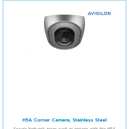
H5A Corner Camera, Stainless Steel
Secure high-risk areas such as prisons with the H5A