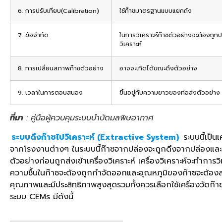
6. การปรับเทียบ(Calibration)
ใช้ก๊าชมาตรฐานแบบแยกถัง
7. ข้อจำกัด
ในการวิเคราะห์ก๊าชตัวอย่างจะต้องถูกป
วิเคราะห์
8. การเปลี่ยนสภาพก๊าชตัวอย่าง
อาจจะเกิดได้ขณะดึงตัวอย่าง
9. เวลาในการตอบสนอง
ขึ้นอยู่กับความยาวของท่อส่งตัวอย่าง
ที่มา
: คู่มือผู้ควบคุมระบบบำบัดมลพิษอากาศ
ระบบดึงก๊าซไปวิเคราะห์ (Extractive System)
ระบบนี้เป็น
จากโรงงานต่างๆ ในระบบนี้ก๊าซจากปล่องจะถูกดึงจากปล่องและส่
ตัวอย่างก่อนถูกส่งเข้าเครื่องวิเคราะห์ เครื่องวิเคราะห์จะทำกา
ความชื้นในก๊าซจะต้องถูกกำจัดออกและอุณหภูมิของก๊าซจะต้องลดล
คุณภาพและมีประสิทธิภาพสูงสุดรวมทั้งควรเลือกใช้เครื่องวัดก
ระบบ CEMs มีดังนี้