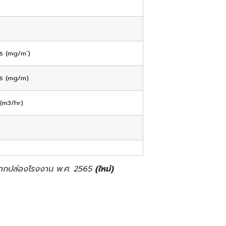
มตร (mg/m’)
มตร (mg/m)
 (m3/hr)
ศจากปล่องโรงงาน พ.ศ. 2565
(ใหม่)