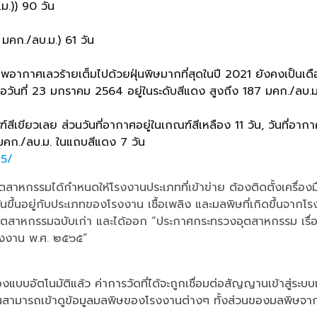
ม.)) 90 วัน
 มคก./ลบ.ม.) 61 วัน
ภาพอากาศเลวร้ายเต็มไปด้วยฝุ่นพิษมากที่สุดในปี 2021 ยังคงเป็นเด
ปี คือวันที่ 23 มกราคม 2564 อยู่ในระดับสีแดง สูงถึง 187 มคก./ลบ.
เขียวเลย ส่วนวันที่อากาศอยู่ในเกณฑ์สีเหลือง 11 วัน, วันที่อากาศอ
มคก./ลบ.ม. ในแถบสีแดง 7 วัน
-5/
กรรมได้กำหนดให้โรงงานประเภทที่เข้าข่าย ต้องติดตั้งเครื่องมื
ขึ้นอยู่กับประเภทของโรงงาน เชื้อเพลิง และมลพิษที่เกิดขึ้นจากโ
ตสาหกรรมฉบับเก่า และได้ออก “ประกาศกระทรวงอุตสาหกรรม เรื่อง
รงงาน พ.ศ. ๒๕๖๕”
ัตโนมัติแล้ว ค่าการวัดที่ได้จะถูกเชื่อมต่อสัญญานเข้าสู่ระบบ
นสามารถเข้าดูข้อมูลมลพิษของโรงงานต่างๆ ทั้งส่วนของมลพิษจากป