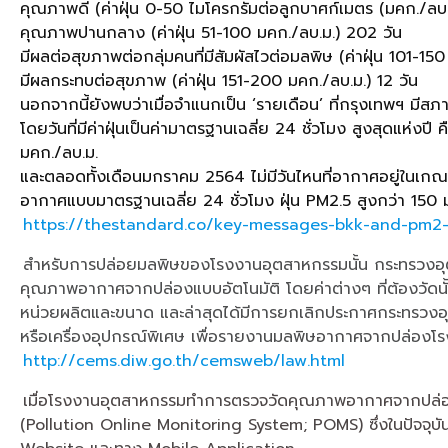
คุณภาพดี (ค่าฝุ่น 0-50 ไมโครกรัมต่อลูกบาศก์เมตร (มคก./ลบ.
คุณภาพปานกลาง (ค่าฝุ่น 51-100 มคก./ลบ.ม.) 202 วัน
มีผลต่อสุขภาพต่อกลุ่มคนที่มีสัมผัสไวต่อมลพิษ (ค่าฝุ่น 101-150
มีผลกระทบต่อสุขภาพ (ค่าฝุ่น 151-200 มคก./ลบ.ม.) 12 วัน
นอกจากนี้ยังพบว่าเมื่อจำแนกเป็น ‘รายเดือน’ ที่กรุงเทพฯ มีส
โดยวันที่มีค่าฝุ่นเป็นค่ามาตรฐานเฉลี่ย 24 ชั่วโมง สูงสุดแห่ง
มคก./ลบ.ม.
และตลอดทั้งเดือนมกราคม 2564 ไม่มีวันไหนที่อากาศอยู่ในเกณฑ์สี
อากาศแบบมาตรฐานเฉลี่ย 24 ชั่วโมง ฝุ่น PM2.5 สูงกว่า 150 
https://thestandard.co/key-messages-bkk-and-pm2
สำหรับการปล่อยมลพิษของโรงงานอุตสาหกรรมนั้น กระทรวงอุตสาห
คุณภาพอากาศจากปล่องแบบอัตโนมัติ โดยค่าต่างๆ ที่ต้องวัดนั้น
หน่วยผลิตและขนาด และล่าสุดได้มีการยกเลิกประกาศกระทรวงอุ
หรือเครื่องอุปกรณ์พิเศษ เพื่อรายงานมลพิษอากาศจากปล่องโ
http://cems.diw.go.th/cemsweb/law.html
เมื่อโรงงานอุตสาหกรรมทำการตรวจวัดคุณภาพอากาศจากปล่องแบบอ
(Pollution Online Monitoring System; POMS) ซึ่งในปัจจุบั