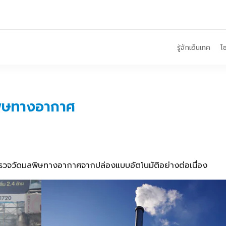
รู้จักเอ็นเทค
โซ
ิษทางอากาศ
จวัดมลพิษทางอากาศจากปล่องแบบอัตโนมัติอย่างต่อเนื่อง