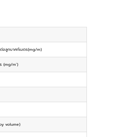
ัมต่อลูกบาศก์เมตร(mg/m)
ตร (mg/m’)
 by volume)